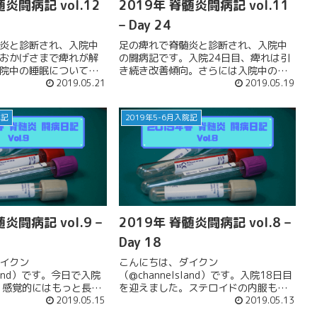
髄炎闘病記 vol.12
2019年 脊髄炎闘病記 vol.11
– Day 24
炎と診断され、入院中
足の痺れで脊髄炎と診断され、入院中
おかげさまで痺れが解
の闘病記です。入院24日目、痺れは引
院中の睡眠についても
き続き改善傾向。さらには入院中の服
2019.05.21
装についてのコラムです。
2019.05.19
院記
2019年5-6月入院記
炎闘病記 vol.9 –
2019年 脊髄炎闘病記 vol.8 –
Day 18
イクン
こんにちは、ダイクン
sland）です。今日で入院
（@channelsland）です。入院18日目
、感覚的にはもっと長い
を迎えました。ステロイドの内服も３
ような感じ。GW中に令
2019.05.15
週目に突入して、肝臓をはじめとした
2019.05.13
遠い昔のよう。まさに
身体にかかる負担も少しずつ蓄積して