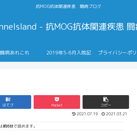
抗MOG抗体関連疾患 闘病ブログ
annelsland - 抗MOG抗体関連疾患 
闘病あれこれ
2019年5-6月入院記
プライバシーポリ
はてブ
Pocket
コピー
2021.07.19
2021.03.21
は
約6分
で読めます。