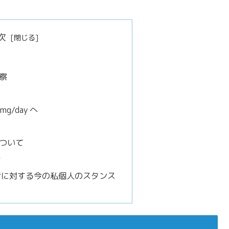
次
察
g/day へ
ついて
き
ンに対する今の私個人のスタンス