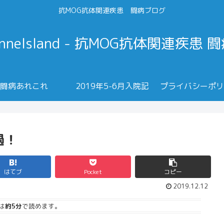
抗MOG抗体関連疾患 闘病ブログ
annelsland - 抗MOG抗体関連疾患 
闘病あれこれ
2019年5-6月入院記
プライバシーポリ
過！
はてブ
Pocket
コピー
2019.12.12
は
約5分
で読めます。