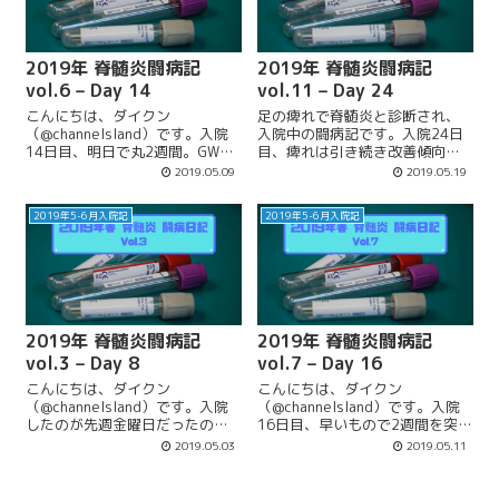
2019年 脊髄炎闘病記
2019年 脊髄炎闘病記
vol.6 – Day 14
vol.11 – Day 24
こんにちは、ダイクン
足の痺れで脊髄炎と診断され、
（@channelsland）です。入院
入院中の闘病記です。入院24日
14日目、明日で丸2週間。GWが
目、痺れは引き続き改善傾向。
明けてからいろんな検査があっ
さらには入院中の服装について
2019.05.09
2019.05.19
たりして、結構バタバタしてい
のコラムです。
ます。慌しい中でも、出来るだ
2019年5-6月入院記
2019年5-6月入院記
けペースを保って、体調を崩さ
ないようにしないと。ホント
に、今は感...
2019年 脊髄炎闘病記
2019年 脊髄炎闘病記
vol.3 – Day 8
vol.7 – Day 16
こんにちは、ダイクン
こんにちは、ダイクン
（@channelsland）です。入院
（@channelsland）です。入院
したのが先週金曜日だったの
16日目、早いもので2週間を突破
で、今日でちょうど１週間。痺
しました。と言っても入院して
2019.05.03
2019.05.11
れの強さや範囲は安定しません
いると日々の時間がとてもゆっ
が、とりあえず痺れ以外の体調
くり過ぎるので、自分としては
は良好だし、毎日生活リズムも
もう１ヶ月くらいいるんじゃな