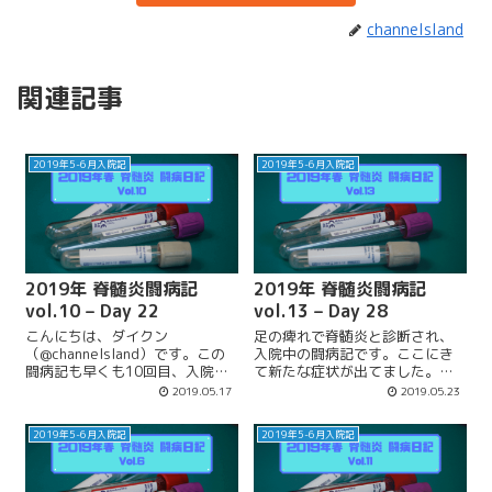
channelsland
関連記事
2019年5-6月入院記
2019年5-6月入院記
2019年 脊髄炎闘病記
2019年 脊髄炎闘病記
vol.10 – Day 22
vol.13 – Day 28
こんにちは、ダイクン
足の痺れで脊髄炎と診断され、
（@channelsland）です。この
入院中の闘病記です。ここにき
闘病記も早くも10回目、入院期
て新たな症状が出てました。他
間も3週間を超えました。そろそ
には「痛み」との関係について
2019.05.17
2019.05.23
ろ折り返し地点くらいには到達
書いてみました。
していると嬉しいんですが、ど
2019年5-6月入院記
2019年5-6月入院記
うなんでしょう？今週頭くらい
の改善傾向が続いていて、気の
せいでは...