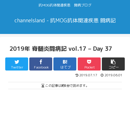
抗MOG抗体関連疾患 闘病ブログ
channelsland - 抗MOG抗体関連疾患 闘病記
2019年 脊髄炎闘病記 vol.17 – Day 37
Twitter
Facebook
はてブ
Pocket
コピー
2019.07.17
2019.06.01
この記事は
約5分
で読めます。