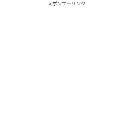
スポンサーリンク
分かってきたのでまだ先の長い
いかというくらいに感じます。
入院生活を乗り...
自分のベ...