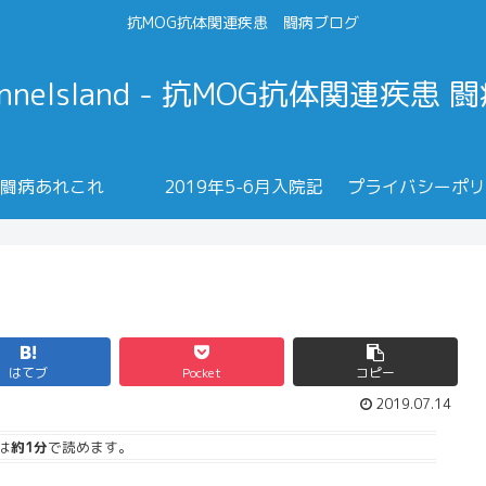
抗MOG抗体関連疾患 闘病ブログ
annelsland - 抗MOG抗体関連疾患 
闘病あれこれ
2019年5-6月入院記
プライバシーポリ
はてブ
Pocket
コピー
2019.07.14
は
約1分
で読めます。